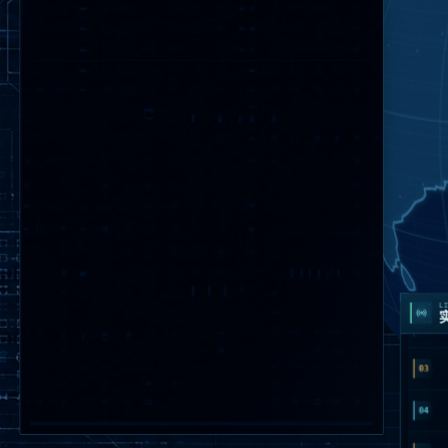
01
02
LI
03
04
05