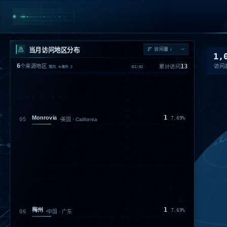
当月访问地区分布
1,
6
13
访问
个来源地区
累计访问
02
/
02
境内
4
海外
2
1
Monrovia
7.69%
05
美国 · California
1
梅州
7.69%
06
中国 · 广东