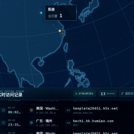
阳泉
1
访问量
08-07
20651.h5x.net
美国 · WashingtonMoses Lake
18:39:06
157.55.39.195
/sitemap_index.xml
IP
08-07
hechi.hk.humiao.com
美国 · California · Monrovia
09:20:36
216.73.216.198
/guanyuwomen
IP
VE VISITOR STREAM
13
STREAMING
实时访问记录
RECORDS
08-07
template20651.h5x.net
美国 · WashingtonMoses Lake
06:02:14
157.55.39.9
/sitemap_index.xml
IP
08-06
hechi.hk.humiao.com
广东 · 梅州
23:35:44
120.239.255.152
首页 /
IP
08-06
template20651.h5x.net
美国 · WashingtonMoses Lake
23:32:57
207.46.13.127
/sitemap1.xml
IP