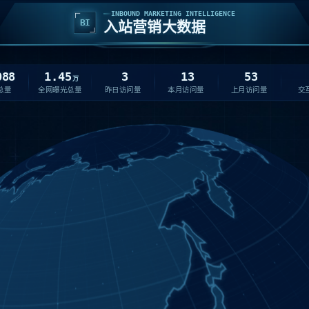
INBOUND MARKETING INTELLIGENCE
BI
入站营销大数据
088
1.45
3
13
53
万
总量
全网曝光总量
昨日访问量
本月访问量
上月访问量
交