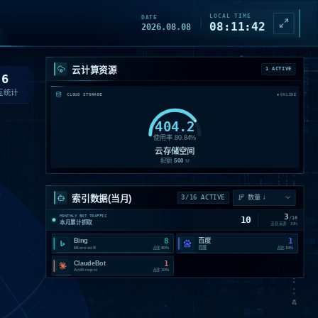
LOCAL TIME
DATE
08:11:43
2026.08.08
云计算资源
1 ACTIVE
6
互统计
CLOUD STORAGE
ONLINE
404.2
使用率
80.84
%
云存储空间
配额
500
M
索引数据(当月)
3/16 ACTIVE
3
MONTHLY BOT TRAFFIC
10
/
16
本月累计抓取
活跃来源 ·
19
%
8
1
Bing
百度
Microsoft
百度
占比
80%
占比
10%
1
ClaudeBot
Anthropic
占比
10%