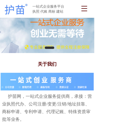
一站式企业服务平台
T
执照 代账 商标 建站
o
g
g
l
e
n
a
v
i
关于我们
g
a
t
i
o
     护苗网，一站式企业服务提供商，承接：营
n
业执照代办、公司注册/变更/注销/地址挂靠、
商标申请、专利申请、代理记账、特殊资质审
批等业务。