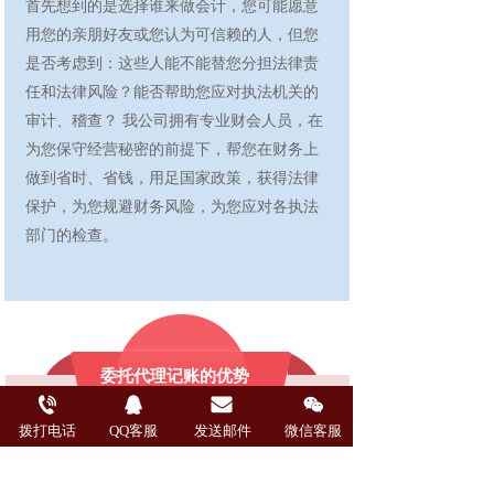
首先想到的是选择谁来做会计，您可能愿意
用您的亲朋好友或您认为可信赖的人，但您
是否考虑到：这些人能不能替您分担法律责
任和法律风险？能否帮助您应对执法机关的
审计、稽查？ 我公司拥有专业财会人员，在
为您保守经营秘密的前提下，帮您在财务上
做到省时、省钱，用足国家政策，获得法律
保护，为您规避财务风险，为您应对各执法
部门的检查。 
委托代理记账的优势 
      对于一些处于成长期的公司，自身内部必
拨打电话
QQ客服
发送邮件
微信客服
需的财务控制环节尚未健全，通过代理记账，
可以实现以下几个目的：