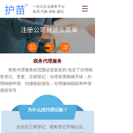
一站式企业服务平台
T
执照 代账 商标 建站
o
g
g
l
e
n
a
v
税务代理服务
i
g
       税务代理服务的范围还是挺多的,包含了办理税
a
务登记、变更、注销登记；办理发票购领手续；办
t
理纳税申报、扣缴税款报告；办理缴纳税款和申请
i
退税等等 
o
n
为什么找代理记账？
        当办完工商登记、税务登记手续以后，